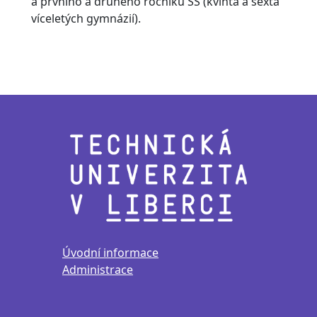
a prvního a druhého ročníku SŠ (kvinta a sexta
víceletých gymnázií).
Úvodní informace
Administrace