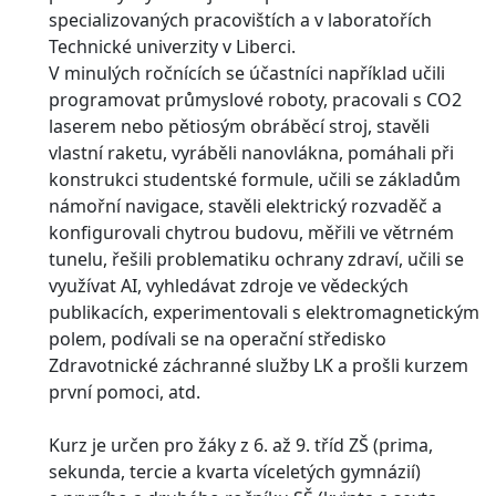
specializovaných pracovištích a v laboratořích
Technické univerzity v Liberci.
V minulých ročnících se účastníci například učili
programovat průmyslové roboty, pracovali s CO2
laserem nebo pětiosým obráběcí stroj, stavěli
vlastní raketu, vyráběli nanovlákna, pomáhali při
konstrukci studentské formule, učili se základům
námořní navigace, stavěli elektrický rozvaděč a
konfigurovali chytrou budovu, měřili ve větrném
tunelu, řešili problematiku ochrany zdraví, učili se
využívat AI, vyhledávat zdroje ve vědeckých
publikacích, experimentovali s elektromagnetickým
polem, podívali se na operační středisko
Zdravotnické záchranné služby LK a prošli kurzem
první pomoci, atd.
Kurz je určen pro žáky z 6. až 9. tříd ZŠ (prima,
sekunda, tercie a kvarta víceletých gymnázií)