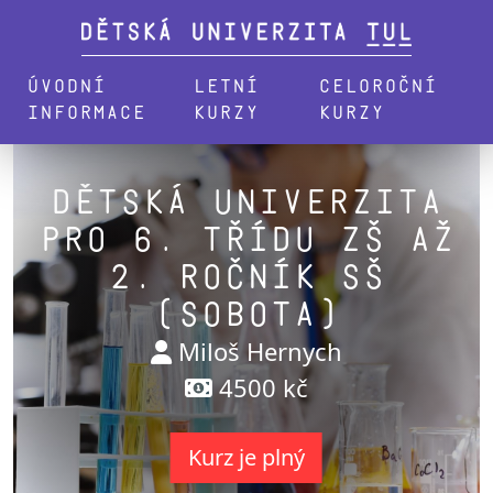
Úvodní
Letní
Celoroční
informace
kurzy
kurzy
Dětská univerzita
pro 6. třídu ZŠ až
2. ročník SŠ
(sobota)
Miloš Hernych
4500 kč
Kurz je plný