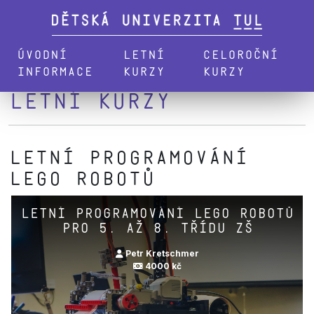
Úvodní
Letní
Celoroční
informace
kurzy
kurzy
Letní kurzy
Letní Programování
LEGO robotů
Letní Programování LEGO robotů
pro 5. až 8. třídu ZŠ
Petr Kretschmer
4000 kč