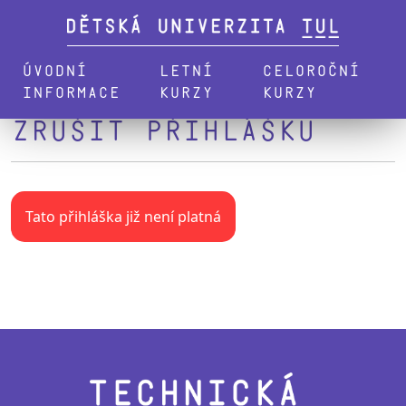
Úvodní
Letní
Celoroční
informace
kurzy
kurzy
Zrušit přihlášku
Tato přihláška již není platná